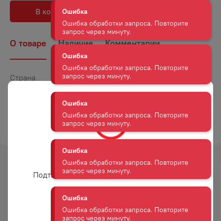
Ошибка обработки запроса. Повторите
В корзину
В избранное
запрос через минуту.
О товаре
Наличие
Комментарии
Ошибка
Ошибка обработки запроса. Повторите
запрос через минуту.
Страна
Россия
Ошибка
Объем
1
Ошибка обработки запроса. Повторите
Крепость
12
запрос через минуту.
ТОРГОВАЯ МАРКА
УЛЫБКА СОЛНЦА
Ошибка
Ошибка обработки запроса. Повторите
Вам уже есть 18 лет?
запрос через минуту.
Подтвердите возраст для просмотра сайта
-
12
%
-
12
%
Ошибка
АКЦИЯ
АКЦИЯ
Ошибка обработки запроса. Повторите
запрос через минуту.
Да