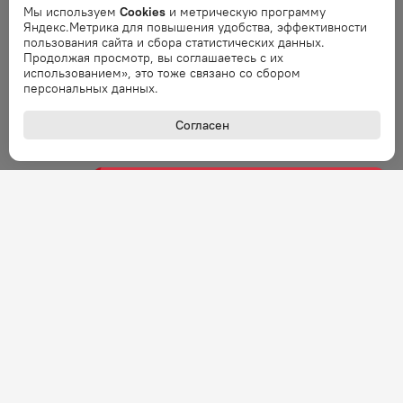
Мы используем
Cookies
и метрическую программу
Ошибка обработки запроса. Повторите
Яндекс.Метрика для повышения удобства, эффективности
запрос через минуту.
пользования сайта и сбора статистических данных.
Продолжая просмотр, вы соглашаетесь с их
использованием», это тоже связано со сбором
Ошибка
персональных данных.
Ошибка обработки запроса. Повторите
запрос через минуту.
Согласен
Ошибка
Ошибка обработки запроса. Повторите
запрос через минуту.
Ошибка
Ошибка обработки запроса. Повторите
запрос через минуту.
Ошибка
Ошибка обработки запроса. Повторите
запрос через минуту.