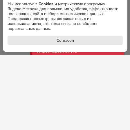
Мы используем
Cookies
и метрическую программу
Яндекс.Метрика для повышения удобства, эффективности
Ошибка
пользования сайта и сбора статистических данных.
Ошибка обработки запроса. Повторите
Продолжая просмотр, вы соглашаетесь с их
запрос через минуту.
использованием», это тоже связано со сбором
персональных данных.
Ошибка
Согласен
Ошибка обработки запроса. Повторите
запрос через минуту.
Ошибка
Ошибка обработки запроса. Повторите
запрос через минуту.
Ошибка
Ошибка обработки запроса. Повторите
запрос через минуту.
Ошибка
Ошибка обработки запроса. Повторите