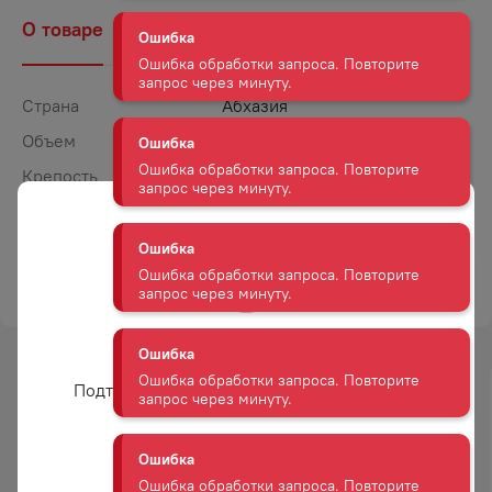
запрос через минуту.
О товаре
Наличие
Комментарии
Ошибка
Ошибка обработки запроса. Повторите
Страна
Абхазия
запрос через минуту.
Объем
0,75
Крепость
16
Ошибка
Ошибка обработки запроса. Повторите
Сахар
Сладкое
запрос через минуту.
Цвет
Красное
ТОРГОВАЯ МАРКА
ВИНА И ВОДЫ АБХАЗИИ
Ошибка
Ошибка обработки запроса. Повторите
запрос через минуту.
Вам уже есть 18 лет?
Подтвердите возраст для просмотра сайта
Ошибка
-
19
%
-
15
%
Ошибка обработки запроса. Повторите
АКЦИЯ
АКЦИЯ
запрос через минуту.
Да