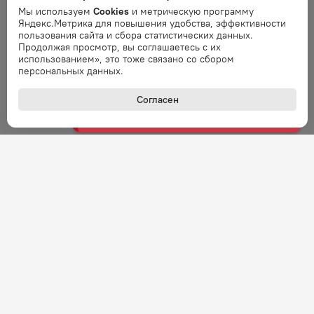
запрос через минуту.
Мы используем
Cookies
и метрическую программу
Яндекс.Метрика для повышения удобства, эффективности
пользования сайта и сбора статистических данных.
Продолжая просмотр, вы соглашаетесь с их
Ошибка
использованием», это тоже связано со сбором
Ошибка обработки запроса. Повторите
персональных данных.
запрос через минуту.
Согласен
Ошибка
Ошибка обработки запроса. Повторите
запрос через минуту.
Ошибка
Ошибка обработки запроса. Повторите
запрос через минуту.
Ошибка
Ошибка обработки запроса. Повторите
запрос через минуту.