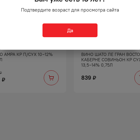
Подтвердите возраст для просмотра сайта
Да
О АМРА КР П/СУХ 10−12%
ВИНО ШАТО ЛЕ ГРАН ВОСТ
5Л
КАБЕРНЕ СОВИНЬОН КР СУ
13,5−14% 0,75Л
₽
839
₽
9
₽