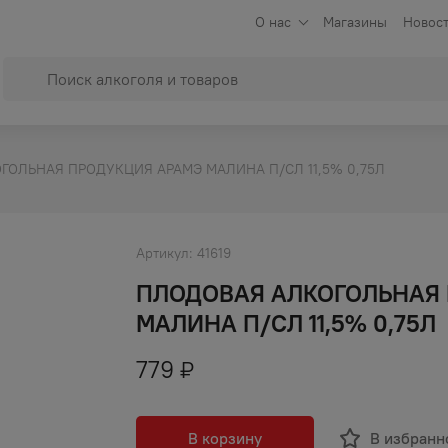
О нас
Магазины
Новост
ГОЛЬНАЯ ПРОДУКЦИЯ АРАМЭ МАЛИНА П/СЛ 11,5% 0,75Л
Артикул:
41619
ПЛОДОВАЯ АЛКОГОЛЬНАЯ
МАЛИНА П/СЛ 11,5% 0,75Л
779
₽
В корзину
В избранн