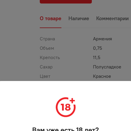
О товаре
Наличие
Комментарии
Страна
Армения
Объем
0,75
Крепость
11,5
Сахар
Полусладкое
Цвет
Красное
ТОРГОВАЯ МАРКА
АРАМЭ
%
АКЦИЯ
Вам уже есть 18 лет?