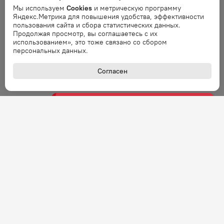
Мы используем
Cookies
и метрическую программу
Яндекс.Метрика для повышения удобства, эффективности
Ошибка
пользования сайта и сбора статистических данных.
Ошибка обработки запроса. Повторите
Продолжая просмотр, вы соглашаетесь с их
запрос через минуту.
использованием», это тоже связано со сбором
персональных данных.
Ошибка
Согласен
Ошибка обработки запроса. Повторите
запрос через минуту.
Ошибка
Ошибка обработки запроса. Повторите
запрос через минуту.
Ошибка
Ошибка обработки запроса. Повторите
запрос через минуту.
Ошибка
Ошибка обработки запроса. Повторите