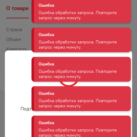
О товаре
Наличие
Комментарии
Ошибка
Ошибка обработки запроса. Повторите
запрос через минуту.
Страна
Армения
Объем
0,75
Ошибка
Ошибка обработки запроса. Повторите
Крепость
12
запрос через минуту.
Сахар
Полусладкое
Цвет
Красное
Ошибка
Ошибка обработки запроса. Повторите
ТОРГОВАЯ МАРКА
АРАМЭ
запрос через минуту.
Вам уже есть 18 лет?
Ошибка
Ошибка обработки запроса. Повторите
Подтвердите возраст для просмотра сайта
-
19
%
-
15
%
запрос через минуту.
АКЦИЯ
АКЦИЯ
Ошибка
Да
Ошибка обработки запроса. Повторите