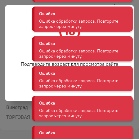
Ошибка обработки запроса. Повторите
и ежевики, гибкими
запрос через минуту.
танинами. В богатом,
душистом аромате
Ошибка
вина преобладают
тона темных фруктов
Ошибка обработки запроса. Повторите
запрос через минуту.
и ягод и нотки
специй.
Гастрономические
Вино хорошо
Ошибка
Вам уже есть 18 лет?
сочетания
сочетается
Ошибка обработки запроса. Повторите
Подтвердите возраст для просмотра сайта
с олениной,
запрос через минуту.
телятиной
и лазаньей.
Ошибка
Да
Сахар
Полусухое
Ошибка обработки запроса. Повторите
запрос через минуту.
Цвет
Красное
Виноград
Пинотаж
Ошибка
ТОРГОВАЯ МАРКА
КАПСКАЯ ЗЕБРА
Ошибка обработки запроса. Повторите
запрос через минуту.