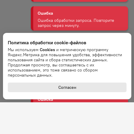
Ошибка обработки запроса. Повторите
запрос через минуту.
Ошибка
Ошибка обработки запроса. Повторите
запрос через минуту.
Политика обработки cookie-файлов
Мы используем
Cookies
и метрическую программу
Ошибка
Яндекс.Метрика для повышения удобства, эффективности
Ошибка обработки запроса. Повторите
пользования сайта и сбора статистических данных.
запрос через минуту.
Продолжая просмотр, вы соглашаетесь с их
использованием, это тоже связано со сбором
персональных данных.
Ошибка
Ошибка обработки запроса. Повторите
Согласен
запрос через минуту.
Ошибка
Ошибка обработки запроса. Повторите
запрос через минуту.