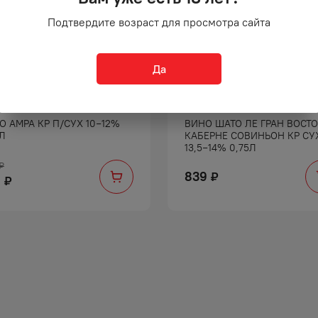
Подтвердите возраст для просмотра сайта
Да
О АМРА КР П/СУХ 10−12%
ВИНО ШАТО ЛЕ ГРАН ВОСТ
5Л
КАБЕРНЕ СОВИНЬОН КР СУ
13,5−14% 0,75Л
₽
839
₽
9
₽