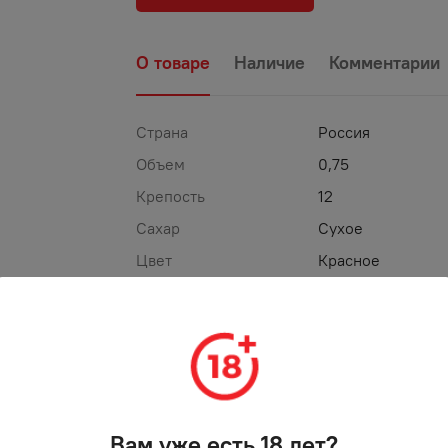
О товаре
Наличие
Комментарии
Страна
Россия
Объем
0,75
Крепость
12
Сахар
Сухое
Цвет
Красное
ТОРГОВАЯ МАРКА
ДРЕВНИЙ КРЫМ
%
АКЦИЯ
Вам уже есть 18 лет?