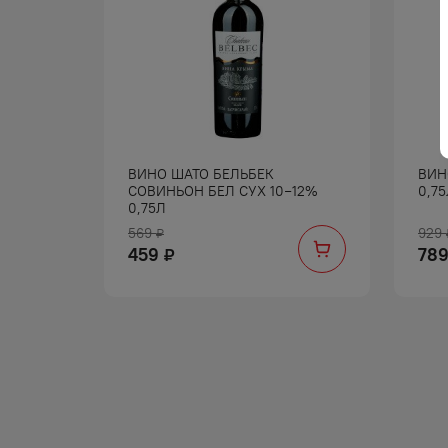
ФОН КР
ВИНО ШАТО БЕЛЬБЕК
ВИН
СОВИНЬОН БЕЛ СУХ 10−12%
0,7
0,75Л
569
929
₽
459
78
₽