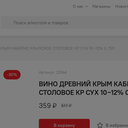
О нас
Магазины
Новост
РЫМ КАБЕРНЕ КРЫМСКОЕ СТОЛОВОЕ КР СУХ 10−12% 0,75Л
Артикул:
23144
-
30
%
ВИНО ДРЕВНИЙ КРЫМ КАБ
СТОЛОВОЕ КР СУХ 10−12% 
359
₽
517
₽
В корзину
В избранн