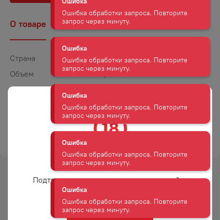
Ошибка обработки запроса. Повторите
запрос через минуту.
О товаре
Наличие
Комментарии
Ошибка
Ошибка обработки запроса. Повторите
Страна
Грузия
запрос через минуту.
Объем
0,75
Ошибка
Крепость
11,5
Ошибка обработки запроса. Повторите
Сахар
Полусладкое
запрос через минуту.
Цвет
Красное
Ошибка
ТОРГОВАЯ МАРКА
GRW
Ошибка обработки запроса. Повторите
запрос через минуту.
Вам уже есть 18 лет?
Ошибка
Подтвердите возраст для просмотра сайта
-
19
%
-
15
%
Ошибка обработки запроса. Повторите
запрос через минуту.
АКЦИЯ
АКЦИЯ
Да