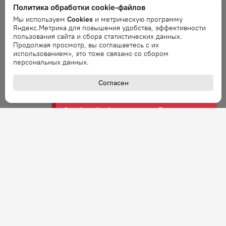
Ошибка обработки запроса. Повторите
Политика обработки cookie-файлов
запрос через минуту.
Мы используем
Cookies
и метрическую программу
Яндекс.Метрика для повышения удобства, эффективности
пользования сайта и сбора статистических данных.
Ошибка
Продолжая просмотр, вы соглашаетесь с их
Ошибка обработки запроса. Повторите
использованием», это тоже связано со сбором
запрос через минуту.
персональных данных.
Согласен
Ошибка
Ошибка обработки запроса. Повторите
запрос через минуту.
Ошибка
Ошибка обработки запроса. Повторите
запрос через минуту.
Ошибка
Ошибка обработки запроса. Повторите
запрос через минуту.