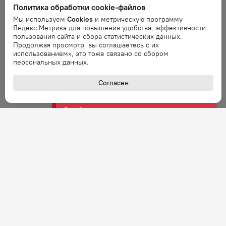
Политика обработки cookie-файлов
Ошибка обработки запроса. Повторите
запрос через минуту.
Мы используем
Cookies
и метрическую программу
Яндекс.Метрика для повышения удобства, эффективности
пользования сайта и сбора статистических данных.
Продолжая просмотр, вы соглашаетесь с их
Ошибка
использованием», это тоже связано со сбором
Ошибка обработки запроса. Повторите
персональных данных.
запрос через минуту.
Согласен
Ошибка
Ошибка обработки запроса. Повторите
запрос через минуту.
Ошибка
Ошибка обработки запроса. Повторите
запрос через минуту.
Ошибка
Ошибка обработки запроса. Повторите
запрос через минуту.