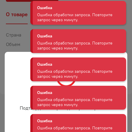
Ошибка обработки запроса. Повторите
запрос через минуту.
О товаре
Наличие
Комментарии
Ошибка
Ошибка обработки запроса. Повторите
Страна
Грузия
запрос через минуту.
Объем
0,75
Крепость
12
Ошибка
Ошибка обработки запроса. Повторите
Сахар
Полусладкое
запрос через минуту.
Цвет
Красное
ТОРГОВАЯ МАРКА
МАРАНИ
Ошибка
Ошибка обработки запроса. Повторите
запрос через минуту.
Вам уже есть 18 лет?
Подтвердите возраст для просмотра сайта
Ошибка
-
19
%
-
15
%
Ошибка обработки запроса. Повторите
АКЦИЯ
АКЦИЯ
запрос через минуту.
Да