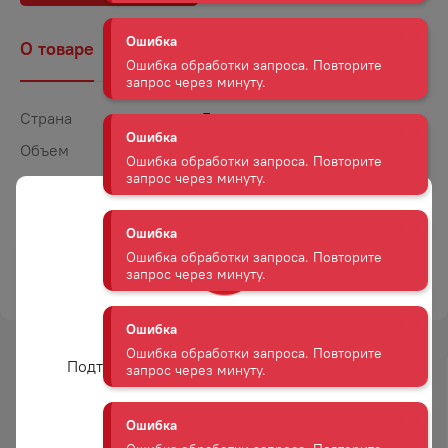
О товаре
Наличие
Комментарии
Ошибка
Ошибка обработки запроса. Повторите
запрос через минуту.
Страна
Грузия
Ошибка
Объем
0,75
Ошибка обработки запроса. Повторите
Крепость
11,5
запрос через минуту.
Сахар
Полусладкое
Ошибка
Цвет
Красное
Ошибка обработки запроса. Повторите
ТОРГОВАЯ МАРКА
ШАТО GRW
запрос через минуту.
Вам уже есть 18 лет?
Ошибка
Ошибка обработки запроса. Повторите
Подтвердите возраст для просмотра сайта
запрос через минуту.
-
19
%
-
15
%
АКЦИЯ
АКЦИЯ
Ошибка
Да