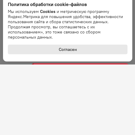
Политика обработки cookie-файлов
Мы используем
Cookies
и метрическую программу
Ошибка
Яндекс.Метрика для повышения удобства, эффективности
Ошибка обработки запроса. Повторите
пользования сайта и сбора статистических данных.
запрос через минуту.
Продолжая просмотр, вы соглашаетесь с их
использованием», это тоже связано со сбором
персональных данных.
Ошибка
Согласен
Ошибка обработки запроса. Повторите
запрос через минуту.
Ошибка
Ошибка обработки запроса. Повторите
запрос через минуту.
Ошибка
Ошибка обработки запроса. Повторите
запрос через минуту.
Ошибка