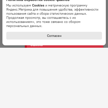
Мы используем
Cookies
и метрическую программу
Яндекс.Метрика для повышения удобства, эффективности
Ошибка
пользования сайта и сбора статистических данных.
Продолжая просмотр, вы соглашаетесь с их
Ошибка обработки запроса. Повторите
использованием», это тоже связано со сбором
запрос через минуту.
персональных данных.
Согласен
Ошибка
Ошибка обработки запроса. Повторите
запрос через минуту.
Ошибка
Ошибка обработки запроса. Повторите
запрос через минуту.
Ошибка
Ошибка обработки запроса. Повторите
запрос через минуту.
Ошибка