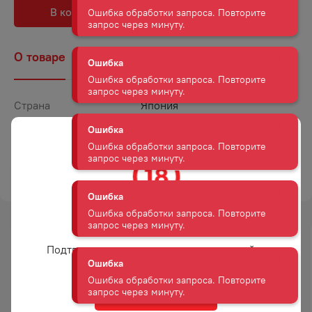
В корзину
В избранное
Ошибка
Ошибка обработки запроса. Повторите
О товаре
Наличие
Комментарии
запрос через минуту.
Страна
Япония
Ошибка
Ошибка обработки запроса. Повторите
Объем
0,72
запрос через минуту.
Крепость
16
ТОРГОВАЯ МАРКА
БЕНТЕН МУСУМЕ ДЗЮНМАЙ
Ошибка
Ошибка обработки запроса. Повторите
запрос через минуту.
Вам уже есть 18 лет?
Ошибка
Подтвердите возраст для просмотра сайта
Ошибка обработки запроса. Повторите
запрос через минуту.
Да
Ошибка