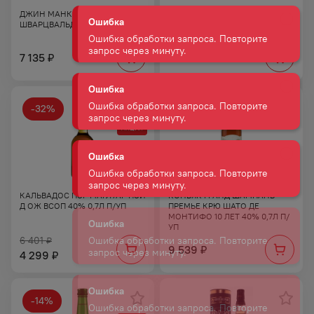
запрос через минуту.
ДЖИН МАНКИ 47
ДЖИН ГОРДОНС
ШВАРЦВАЛЬД ДРАЙ 47% 0,5Л
ЛОНДОНСКИЙ СУХОЙ 37,5%
0,7Л
7 135
2 817
₽
₽
-
32
%
АКЦИЯ
КАЛЬВАДОС ПЭР МАГЛУАР ПЭИ
КОНЬЯК ГРАНД ШАМПАНЬ
Д ОЖ ВСОП 40% 0,7Л П/УП
ПРЕМЬЕ КРЮ ШАТО ДЕ
МОНТИФО 10 ЛЕТ 40% 0,7Л П/
УП
6 401
₽
9 539
₽
4 299
₽
-
14
%