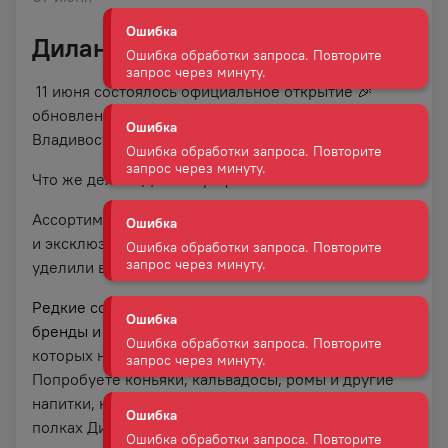
запрос через минуту.
Дилан Профи!
Ошибка
11 июня состоялось официальное открытие
🎉
Ошибка обработки запроса. Повторите
запрос через минуту.
обновленного Дилан по адресу: пр-т 100-летия
Владивостока, 168, (ЖК Сингапур)!
🤗
Ошибка
Что же делает Дилан Профи новым и особенным?
Ошибка обработки запроса. Повторите
запрос через минуту.
Ассортимент нового магазина стал еще интереснее
и эксклюзивнее. Лучшие специалисты компании
Ошибка
уделили внимание точечно каждой позиции.
Ошибка обработки запроса. Повторите
запрос через минуту.
Редкие сорта, авторские коллекции, эксклюзивные
бренды и любимая классика.
Здесь вы купите вина,
которых нет в других магазинах города.
Ошибка
Попробуете коньяки, кальвадосы, ромы и другие
Ошибка обработки запроса. Повторите
запрос через минуту.
напитки, которые заслужено заняли свои места на
полках Дилан профи.