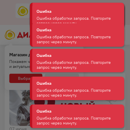
Ошибка
Скачать
Мобильное приложение
Ошибка обработки запроса. Повторите
запрос через минуту.
Ошибка
Ошибка обработки запроса. Повторите
запрос через минуту.
Магазин для самовывоза.
Дилан Профи!
Главная
Новости и акции
Покажем что есть на полках
и актуальные цены
Ошибка
Ошибка обработки запроса. Повторите
Выбрать
Нет, спасибо
запрос через минуту.
Ошибка
Ошибка обработки запроса. Повторите
запрос через минуту.
Ошибка
07 июня
Ошибка обработки запроса. Повторите