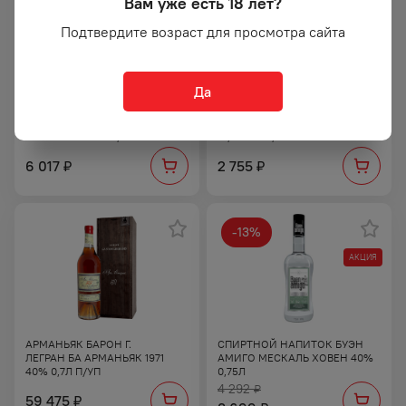
Вам уже есть 18 лет?
Подтвердите возраст для просмотра сайта
Да
НАПИТОК СПИРТНОЙ
ВИНО ЛОНГ БАРН
МЕСКАЛЬ РАИСИЛЬЯ
ЗИНФАНДЕЛЬ КР П/СУХ
ЭСТАНСИЯ 40% 0,7Л
13,5−14% 0,75Л
6 017
2 755
₽
₽
-
13
%
АКЦИЯ
АРМАНЬЯК БАРОН Г.
СПИРТНОЙ НАПИТОК БУЭН
ЛЕГРАН БА АРМАНЬЯК 1971
АМИГО МЕСКАЛЬ ХОВЕН 40%
40% 0,7Л П/УП
0,75Л
4 292
₽
59 475
₽