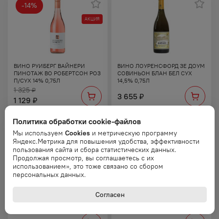
-
14
%
АКЦИЯ
ВИНО РУИБЕРГ ВАЙНЕРИ
ВИНО ЛОУРЕНСФОРД ЗЕ ДОУМ
ПИНОТАЖ ВО РОБЕРТСОН РОЗ
СОВИНЬОН БЛАН БЕЛ СУХ
П/СУХ 14% 0,75Л
14,5% 0,75Л
1 325
₽
3 655
₽
1 129
₽
Политика обработки cookie-файлов
Мы используем
Cookies
и метрическую программу
Яндекс.Метрика для повышения удобства, эффективности
пользования сайта и сбора статистических данных.
Продолжая просмотр, вы соглашаетесь с их
использованием», это тоже связано со сбором
персональных данных.
ВИНО ЛОУРЕНСФОРД ЗЕ ДОУМ
ВИНО КАМДЕН ПАРК
Согласен
ПИНО НУАР КР СУХ 13,5%
ШАРДОНЕ БЕЛ П/СУХ 12,5%
0,75Л
0,75Л