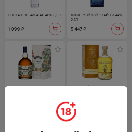
ВОДКА ОСОБАЯ АГАР 40% 0,5Л
ДЖИН МЭЙФЭЙР ХАЙ ТИ 44%
0,7Л
1 099
5 447
₽
₽
КОНЬЯК КАМЮ ЛА ГРАНД
СПИРТНОЙ НАПИТОК ГРАНД
МАРК ИЛЬ ДЕ РЕ ФАЙН
МЕСКАЛЬ ЛА ЭСКОНДИДА
АЙЛАНД 3 ГОДА 40% 0,7Л П/УП
100% АГАВА РЕПОСАДО 40%
0,7Л П/УП
9 199
8 189
₽
₽