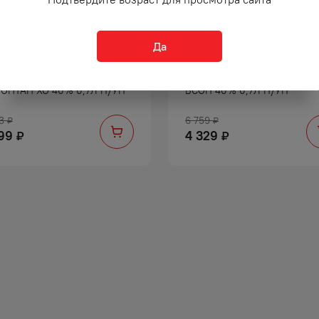
Да
НДИ АРМАНЬЯК АРМАНЬЯК
БРЕНДИ АРМАНЬЯК ЛАФОН
ОНТАН ХО 40% 0,7Л П/УП
ВСОП 40% 0,7Л П/УП
3
6 759
₽
₽
99
4 329
₽
₽