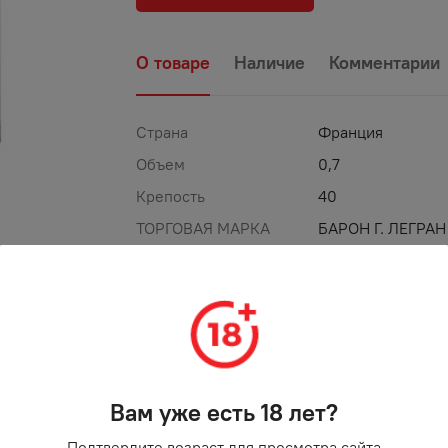
О товаре
Наличие
Комментарии
Страна
Франция
Объем
0,7
Крепость
40
ТОРГОВАЯ МАРКА
БАРОН Г. ЛЕГРАН
%
-
35
%
АКЦИЯ
Вам уже есть 18 лет?
Подтвердите возраст для просмотра сайта