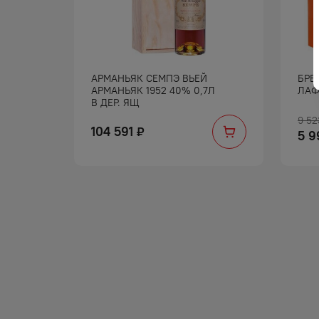
ЬЯК
АРМАНЬЯК СЕМПЭ ВЬЕЙ
БРЕ
ССИК
АРМАНЬЯК 1952 40% 0,7Л
ЛАФ
В ДЕР. ЯЩ
9 52
104 591
₽
5 9