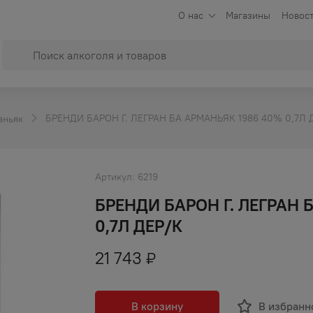
О нас
Магазины
Новост
БРЕНДИ БАРОН Г. ЛЕГРАН БА АРМАНЬЯК 1986 40% 0,7Л 
аньяк
Артикул:
6219
БРЕНДИ БАРОН Г. ЛЕГРАН 
0,7Л ДЕР/К
21 743
₽
В корзину
В избранн