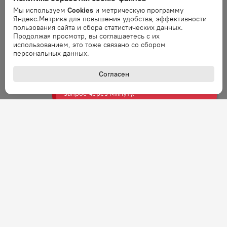
Ошибка
Мы используем
Cookies
и метрическую программу
Ошибка обработки запроса. Повторите
Яндекс.Метрика для повышения удобства, эффективности
запрос через минуту.
пользования сайта и сбора статистических данных.
Продолжая просмотр, вы соглашаетесь с их
использованием, это тоже связано со сбором
Ошибка
персональных данных.
Ошибка обработки запроса. Повторите
запрос через минуту.
Согласен
Ошибка
Ошибка обработки запроса. Повторите
запрос через минуту.
Ошибка
Ошибка обработки запроса. Повторите
запрос через минуту.
Ошибка
Ошибка обработки запроса. Повторите
запрос через минуту.