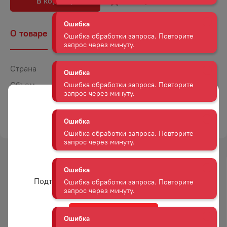
В корзину
В избранное
Ошибка
Ошибка обработки запроса. Повторите
запрос через минуту.
О товаре
Наличие
Комментарии
Ошибка
Ошибка обработки запроса. Повторите
Страна
Франция
запрос через минуту.
Объем
0,7
Ошибка
Крепость
40
Ошибка обработки запроса. Повторите
ТОРГОВАЯ МАРКА
БАРОН Г. ЛЕГРАН
запрос через минуту.
Ошибка
Ошибка обработки запроса. Повторите
Вам уже есть 18 лет?
запрос через минуту.
-
37
%
Подтвердите возраст для просмотра сайта
АКЦИЯ
Ошибка
Ошибка обработки запроса. Повторите
Да
запрос через минуту.